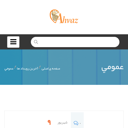
عمومي
صفحه ی اصلی
آخرين رويداد ها
عمومي
9
شهریور
0