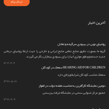
ارسال پیام
آخرین اخبار
روشهای نوین در بهبودی سرگیجه و تعادل
گروه ما بصورت دقیق منابع تمامی منابع ایرانی و خارجی را جهت ارتقا روشهای درمانی
جدید جستجو وبطور موثری انها را برای بهبودی بیماران بکار می گیرند.
1404/4/2
سمعک در کودکان HEARING AID FOR CHILDREN
سمعک مناسب کودکان شرایط ویژه‌ای دارد
1398/5/18
دومین نمایشگاه کارآفرین به مناسبت هفته دولت در اهواز
حضور مرکز شنوایی سنجی در نمایشگاه غرفه بهزیستی
1398/6/9