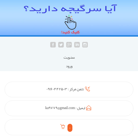
عضويت
ورود
تلفن مرکز :
09160442503
ایمیل :
ka9779@gmail.com
0