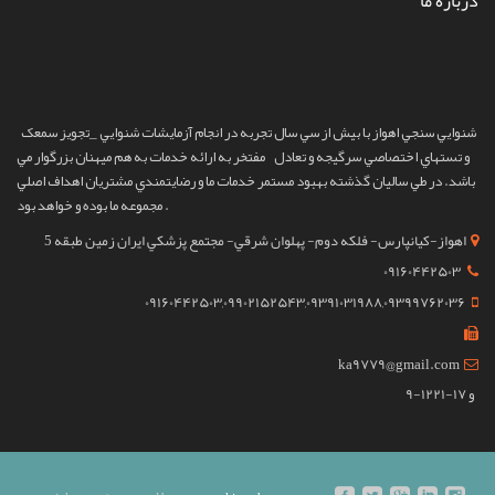
درباره ما
شنوايي سنجي اهواز
با بيش از سي سال تجربه در انجام آزمايشات شنوايي _تجويز سمعک
و تستهاي اختصاصي سرگيجه و تعادل مفتخر به ارائه خدمات به هم ميهنان بزرگوار مي
باشد. در طي ساليان گذشته بهبود مستمر خدمات ما و رضايتمندي مشتريان اهداف اصلي
مجموعه ما بوده و خواهد بود ‌.
اهواز-کيانپارس- فلکه دوم- پهلوان شرقي- مجتمع پزشکي ايران زمين طبقه 5
09160442503
09160442503,09902152543,09391031988,09399762036
ka9779@gmail.com
9-12و 17-21