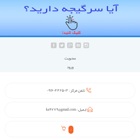
عضويت
ورود
تلفن مرکز :
09160442503
ایمیل :
ka9779@gmail.com
0