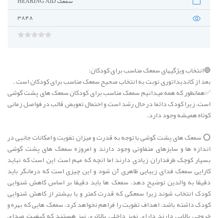
سمعک HEARING AID
3848
🔵انتخاب ویژگیهای سمعک مناسب برای کودکان:
بعد از کاندیداتوری نوبت به انتخاب صحیح سمعک مناسب برای کودکان است .
✅همانطور که همه میدانیم سمعک مناسب برای کودکان سمعک های پشت گوشی
است، زیرا کودک دائما در حال رشد است و احتمال تعویض قالب در فواصل زمانی
کوتاه همیشه وجود دارد.
⭕️ سمعک های پشت گوشی با توجه به قدرت و میزان تقویت و امکانات جانبی در
اندازه ها و سایزهای متفاوتی وجود دارند و امروزه سمعک های پشت گوشی
بسیار کوچک طرفداران زیادی دارند اما انچه که مهم است این است که نباید
کارایی سمعک فدای زیبایی ظاهری آن شود و این چیزی است که درمانگر باید
دقیقا به والدین توضیح دهد. سمعک ها باید دقیقا بر اساس کاهش شنوایی
کودک انتخاب شوند زیرا سمعکی که قدرت کمتر و یا بیشتر از کاهش شنوایی
کودک داشته باشد، اهداف تقویت را فراهم نخواهد کرد. سمعک هایی که بهره و
خروجی بالایی دارند دارای نویز داخلی بالاتری نیز هستند که کیفیت صدای