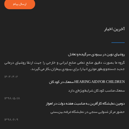
ارسال پیام
آخرین اخبار
روشهای نوین در بهبودی سرگیجه و تعادل
گروه ما بصورت دقیق منابع تمامی منابع ایرانی و خارجی را جهت ارتقا روشهای درمانی
جدید جستجو وبطور موثری انها را برای بهبودی بیماران بکار می گیرند.
1404/4/2
سمعک در کودکان HEARING AID FOR CHILDREN
سمعک مناسب کودکان شرایط ویژه‌ای دارد
1398/5/18
دومین نمایشگاه کارآفرین به مناسبت هفته دولت در اهواز
حضور مرکز شنوایی سنجی در نمایشگاه غرفه بهزیستی
1398/6/9