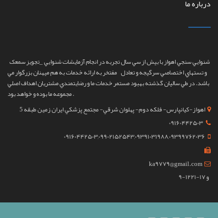
درباره ما
شنوايي سنجي اهواز
با بيش از سي سال تجربه در انجام آزمايشات شنوايي _تجويز سمعک
و تستهاي اختصاصي سرگيجه و تعادل مفتخر به ارائه خدمات به هم ميهنان بزرگوار مي
باشد. در طي ساليان گذشته بهبود مستمر خدمات ما و رضايتمندي مشتريان اهداف اصلي
مجموعه ما بوده و خواهد بود ‌.
اهواز-کيانپارس- فلکه دوم- پهلوان شرقي- مجتمع پزشکي ايران زمين طبقه 5
09160442503
09160442503,09902152543,09391031988,09399762036
ka9779@gmail.com
9-12و 17-21