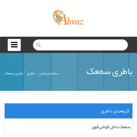
باطری سمعک
صفحه ی اصلی
باطری
باطری سمعک
گروههای باطری
سمعک داخل گوشی قوی