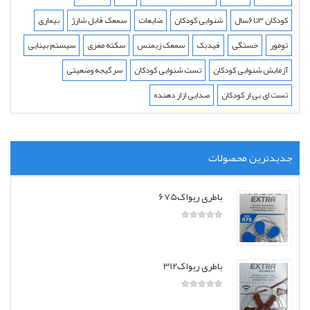
کودکان 3تا6سال
شنوایی کودکان
ضایعات
سمعک قابل شارژ
بیماری
تومور
خستگی
فیدبک
سمعک زیمنس
سکته مغزی
سیستم بینایی
آزمایش شنوایی کودکان
تست شنوایی کودکان
سرگیجه وضعیتی
تست ای بی ار کودکان
صدایی ازار دهنده
جدیدترین محصولات
باطری ریواک675
باطری ریواک312