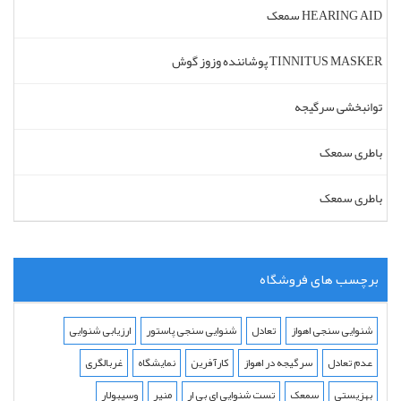
سمعک HEARING AID
پوشاننده وزوز گوش TINNITUS MASKER
توانبخشی سرگیجه
باطری سمعک
باطری سمعک
برچسب های فروشگاه
شنوایی سنجی اهواز
تعادل
شنوایی سنجی پاستور
ارزیابی شنوایی
عدم تعادل
سرگیجه در اهواز
کارآفرین
نمایشگاه
غربالگری
بهزیستی
سمعک
تست شنوایی ای بی ار
منیر
وسیبولار