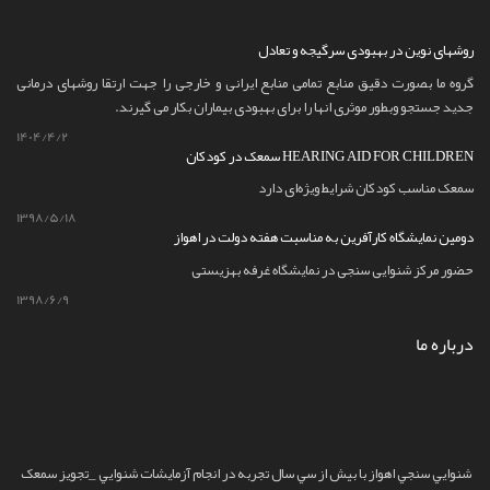
روشهای نوین در بهبودی سرگیجه و تعادل
گروه ما بصورت دقیق منابع تمامی منابع ایرانی و خارجی را جهت ارتقا روشهای درمانی
جدید جستجو وبطور موثری انها را برای بهبودی بیماران بکار می گیرند.
1404/4/2
سمعک در کودکان HEARING AID FOR CHILDREN
سمعک مناسب کودکان شرایط ویژه‌ای دارد
1398/5/18
دومین نمایشگاه کارآفرین به مناسبت هفته دولت در اهواز
حضور مرکز شنوایی سنجی در نمایشگاه غرفه بهزیستی
1398/6/9
درباره ما
شنوايي سنجي اهواز
با بيش از سي سال تجربه در انجام آزمايشات شنوايي _تجويز سمعک