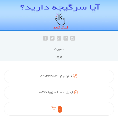
عضويت
ورود
تلفن مرکز :
09160442503
ایمیل :
ka9779@gmail.com
0