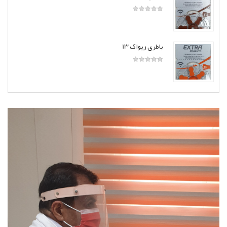
باطری ریواک 13