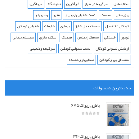
عدم تعادل
سرگیجه در اهواز
کارآفرین
نمایشگاه
غربالگری
بهزیستی
سمعک
تست شنوایی ای بی ار
منیر
وسیبولار
کودکان 3تا6سال
سمعک قابل شارژ
بیماری
ضایعات
شنوایی کودکان
تومور
خستگی
سمعک زیمنس
فیدبک
سکته مغزی
سیستم بینایی
آزمایش شنوایی کودکان
تست شنوایی کودکان
سرگیجه وضعیتی
تست ای بی ار کودکان
صدایی ازار دهنده
جدیدترین محصولات
باطری ریواک675
باطری ریواک312