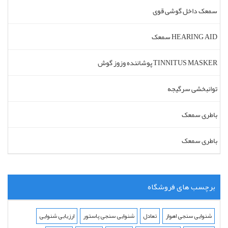
سمعک داخل گوشی قوی
سمعک HEARING AID
پوشاننده وزوز گوش TINNITUS MASKER
توانبخشی سرگیجه
باطری سمعک
باطری سمعک
برچسب های فروشگاه
شنوایی سنجی اهواز
تعادل
شنوایی سنجی پاستور
ارزیابی شنوایی