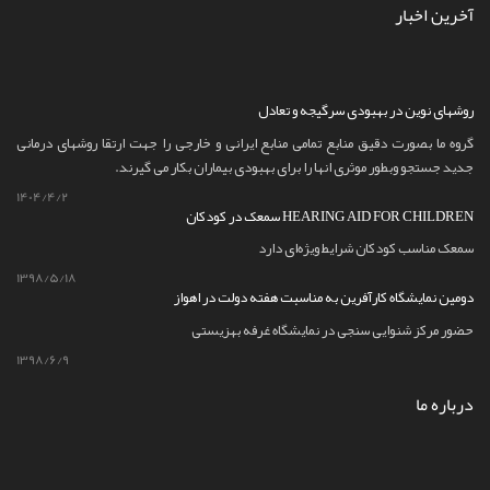
آخرین اخبار
روشهای نوین در بهبودی سرگیجه و تعادل
گروه ما بصورت دقیق منابع تمامی منابع ایرانی و خارجی را جهت ارتقا روشهای درمانی
جدید جستجو وبطور موثری انها را برای بهبودی بیماران بکار می گیرند.
1404/4/2
سمعک در کودکان HEARING AID FOR CHILDREN
سمعک مناسب کودکان شرایط ویژه‌ای دارد
1398/5/18
دومین نمایشگاه کارآفرین به مناسبت هفته دولت در اهواز
حضور مرکز شنوایی سنجی در نمایشگاه غرفه بهزیستی
1398/6/9
درباره ما