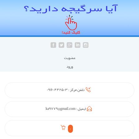
عضويت
ورود
تلفن مرکز :
09160442503
ایمیل :
ka9779@gmail.com
0