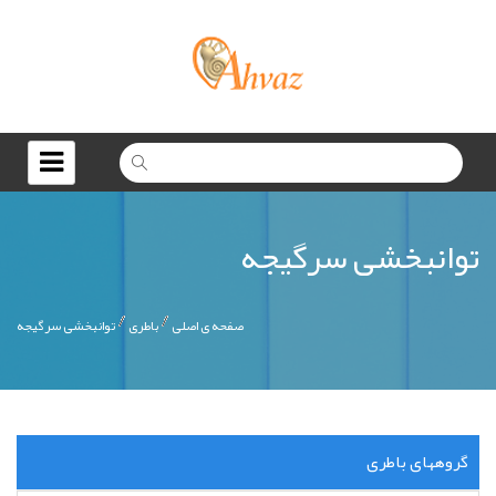
توانبخشی سرگیجه
صفحه ی اصلی
باطری
توانبخشی سرگیجه
گروههای باطری