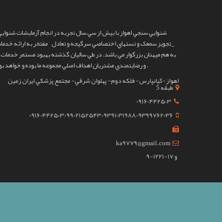
شنوايي سنجي اهواز
با بيش از سي سال تجربه در انجام آزمايشات شنوايي
_تجويز سمعک و تستهاي اختصاصي سرگيجه و تعادل مفتخر به ارائه خدما
به هم ميهنان بزرگوار مي باشد. در طي ساليان گذشته بهبود مستمر خدمات م
و رضايتمندي مشتريان اهداف اصلي مجموعه ما بوده و خواهد بود ‌.
اهواز-کيانپارس- فلکه دوم- پهلوان شرقي- مجتمع پزشکي ايران زمين
طبقه 5
09160442503
09160442503,09902152543,09391031988,09399762036
ka9779@gmail.com
9-12و 17-21