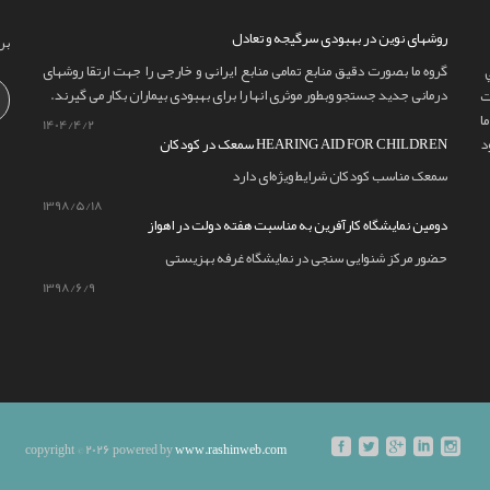
روشهای نوین در بهبودی سرگیجه و تعادل
بر
گروه ما بصورت دقیق منابع تمامی منابع ایرانی و خارجی را جهت ارتقا روشهای
درمانی جدید جستجو وبطور موثری انها را برای بهبودی بیماران بکار می گیرند.
ت
ا
1404/4/2
سمعک در کودکان HEARING AID FOR CHILDREN
سمعک مناسب کودکان شرایط ویژه‌ای دارد
1398/5/18
دومین نمایشگاه کارآفرین به مناسبت هفته دولت در اهواز
حضور مرکز شنوایی سنجی در نمایشگاه غرفه بهزیستی
1398/6/9
copyright © 2026 powered by
www.rashinweb.com