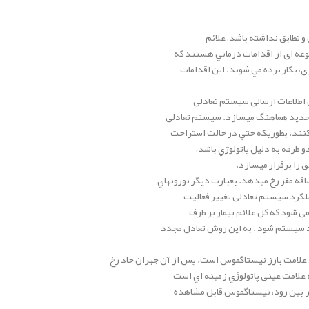
 تطابق نداشته باشد، علائم
وعه ای از اقدامات درماني هستند كه
 بكار برده مي شوند. اين اقدامات
طلاعات ارسالی سیستم تعادلی
ط جدید هماهنگ میسازد. سیستم تعادلی
كنند. بطوريكه حتي در حالت استراحت
 طرفه به دليل پاتولوژي باشد،
را برقرار میسازد.
 ساقه مغز رخ ميدهد. بعبارت دیگر نورونهاي
ملكرد سیستم تعادلی تغيير فعاليت
مي شود كه كل علائم بيمار بر طرف
 سيستم شود . به اين روش تعادل مجدد
د علامت بارز نيستاگموس است. پس از آن جبران حاد رخ
 علامت عینی پاتولوژي زمينه اي است
ز بین رود، نيستاگموس قابل مشاهده