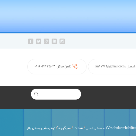
ایمیل :
ka9779@gmail.com
تلفن مرکز :
09160442503
 وستیبولار (Vestibular rehabilitation)
صفحه ی اصلی
مقالات
سرگیجه