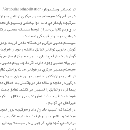
توانبخشی وستیبولار (Vestibular rehabilitation)
در مواقعی که سيستم عصبی مركزي توانايي جبران و
سرگیجه پايدار مي ماند. توانبخشی وستیبولار مجم
براي رفع ناتواني جبران توسط سیستم عصبی مرکزی،
درماني، درمانهاي فيزيكي هستند.
سیستم عصبی مرکزی در هنگام نقص قرینه بودن ا
گوش، بخوبی توانائی تطابق داشته و خود را شرای
گوش از دو طرف پیامهاي عصبي به مرکز ارسال مي 
نيز پیام عصبی وجود دارد. اگر تفاوت پیام عصبی دو
سیستم عصبی مرکزی در طولاني مدت براحتی تطابق 
توانايي جبران اکتیو، با تغيير در نورونهاي مخچه و
درگير در مخچه و ساقه مغز در واكنش به اختلال ع
پيدا كرده و تطابق را تسهيل مي كنند. تطابق باعث 
شود يا حداقل باعث كاهش تدريجي اختلال عملكرد
غیرفعال مي گوئيم .
در ابتدا كه آسيب حاد رخ داد و سرگیجه بروز نمو
ميدهد و علائم بيمار برطرف شده و نيستاگموس كه
برطرف مي شود ولي اگر جبران در سیستم بینائی ا
است.