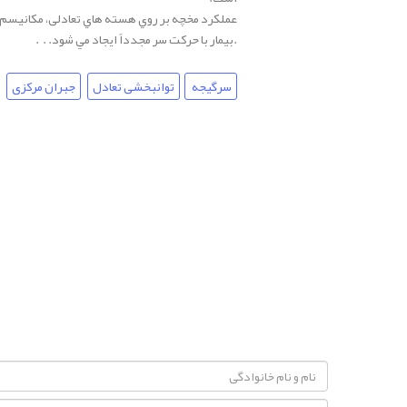
عملكرد مخچه بر روي هسته هاي تعادلی، مکانیسم ای
.بيمار با حركت سر مجدداً ايجاد مي شود. . .
سرگیجه
توانبخشی تعادل
جبران مرکزی