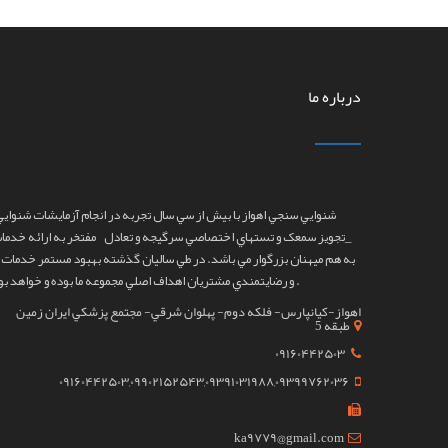
درباره ما
شنوايي سنجي اهواز
با بيش از سي سال تجربه در انجام آزمايشات شنوايي
_تجويز سمعک و تستهاي اختصاصي سرگيجه و تعادل مفتخر به ارائه خدما
به هم ميهنان بزرگوار مي باشد. در طي ساليان گذشته بهبود مستمر خدمات م
و رضايتمندي مشتريان اهداف اصلي مجموعه ما بوده و خواهد بود ‌.
اهواز-کيانپارس- فلکه دوم- پهلوان شرقي- مجتمع پزشکي ايران زمين
طبقه 5
09160442503
09160442503,09902152543,09391031988,09399762036
ka9779@gmail.com