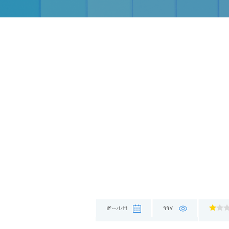
1400/1/21
997