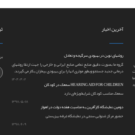
آخرین اخبار
ثب
روشهای نوین در بهبودی سرگیجه و تعادل
بر
گروه ما بصورت دقیق منابع تمامی منابع ایرانی و خارجی را جهت ارتقا روشهای
درمانی جدید جستجو وبطور موثری انها را برای بهبودی بیماران بکار می گیرند.
ت
ا
1404/4/2
سمعک در کودکان HEARING AID FOR CHILDREN
سمعک مناسب کودکان شرایط ویژه‌ای دارد
1398/5/18
دومین نمایشگاه کارآفرین به مناسبت هفته دولت در اهواز
حضور مرکز شنوایی سنجی در نمایشگاه غرفه بهزیستی
1398/6/9