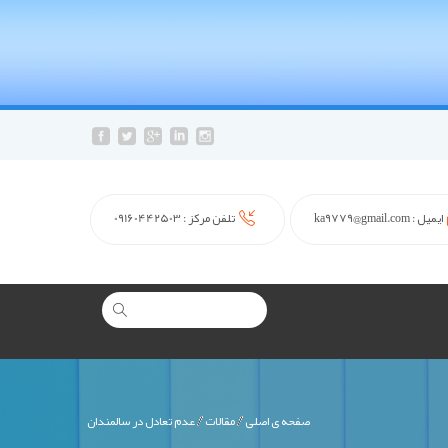
ایمیل :
ka9779@gmail.com
تلفن مرکز :
09160442503
صفحه ی اصلی
مقالات
عدم تعادل در سالمندان