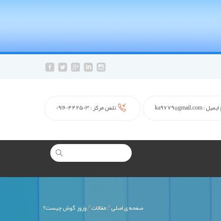
ایمیل :
ka9779@gmail.com
تلفن مرکز :
09160442503
صفحه ی اصلی
مقالات
وزوز گوش چیست؟