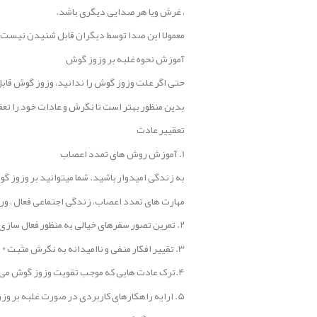
، غرش ویا هر صدایی دیگری باشد.
معمولا این صدا توسط دیگران قابل شنیدن نیست.
آموزش نحوه غلبه بر وزوز گوش
حتی اگر علت وزوز گوش را ندانید، وزوز گوش قابل 
بدین منظور بهتر است تا نگرش و عادات خود را تعق
تعقییر عادت
1. آموزش روش های تمدد اعصاب
به زندگی امیدوار باشید. شما میتوانید بر وزوز گ
مهارت های تمدد اعصاب، زندگی اجتماعی فعال ، ور
2. تمرین تصور سفرهای خیالی به منظور فعال سازی احساسات و هیجانات مثبت
3. تقییر افکار منفی و ناامیدانه به نگرش مثبت * من می توانم بر وزوز غلبه کنم*
4.ترک عادت هایی که موجب تقویت وزوز گوش می شوند. مانند کناره گیری از جمع دوستان و یا اجتناب از فعالیت های اجتماعی
5. ارایه راهکارهای کاربردی در صورت غلبه بر وزز گوش بر شما