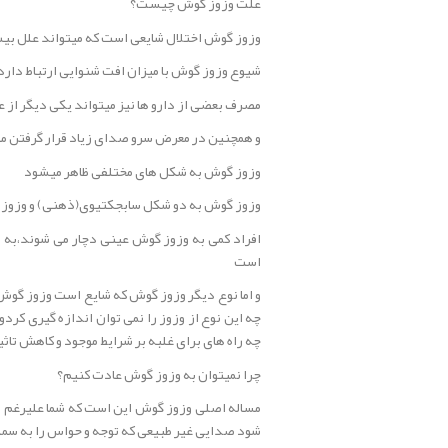
علت وزوز گوش چیست؟
وزوز گوش اختلال شایعی است که میتواند علل بی
شیوع وزوز گوش با میزان افت شنوایی ارتباط دارد
مصرف بعضی از دارو ها نیز میتواند یکی دیگر از 
و همچنین در معرض سرو صدای زیاد قرار گرفتن م
وزوز گوش به شکل های مختلفی ظاهر میشود
وزوز گوش به دو شکل سابجکتیوی(ذهنی) و وزوز 
افراد کمی به وزوز گوش عینی دچار می شوند،به
است
و اما نوع دیگر وزوز گوش که شایع است وزوز گو
چه این نوع از وزوز را نمی توان اندازه گیری کر
چه راه های برای غلبه بر شرایط موجود و کاهش تاث
چرا نمیتوان به وزوز گوش عادت کنیم؟
مساله اصلی وزوز گوش این است که شما علیرغم می
شود صدایی غیر طبیعی که توجه و حواس را به سم