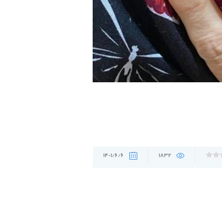
1401/6/6
1832