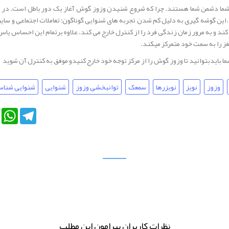
ما دشمن شما هستند. چرا که شروع شنیدن وزوز گوش آغاز یک دور باطل است. در اب
د.این گوشه گیری به دلیل کم شدن تجربه های شنوایی گوناگون؛ تعاملات اجتماعی و سای
 به مرور زمان زندگی فرد را از کنترل خارج می کند. علاوه برتمام این احساس یاس
غز را به سمت خود متمرکز میکند.
ا بایدبتوانید تا وزوز گوش را از مرکز توجه خود خارج کنیدو موفق به کنترل آن شوید
وزوز
نویز
نویزرها
سمعک
توانبخشی وزوز
شنوایی
شنوایی شنا
e+
LinkedIn
WhatsApp
Telegram
نظرات کاربران پیرامون این مطلب