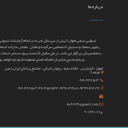
درباره ما
شنوايي سنجي اهواز
با بيش از سي سال تجربه در انجام آزمايشات شنوايي
_تجويز سمعک و تستهاي اختصاصي سرگيجه و تعادل مفتخر به ارائه خدما
به هم ميهنان بزرگوار مي باشد. در طي ساليان گذشته بهبود مستمر خدمات م
و رضايتمندي مشتريان اهداف اصلي مجموعه ما بوده و خواهد بود ‌.
اهواز-کيانپارس- فلکه دوم- پهلوان شرقي- مجتمع پزشکي ايران زمين
طبقه 5
09160442503
09160442503,09902152543,09391031988,09399762036
ka9779@gmail.com
9-12و 17-21