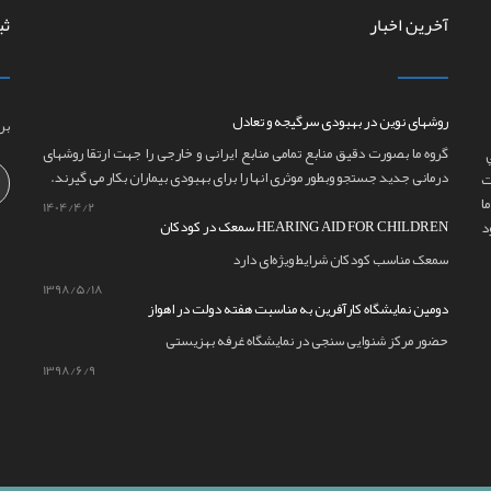
آخرین اخبار
ثب
روشهای نوین در بهبودی سرگیجه و تعادل
بر
گروه ما بصورت دقیق منابع تمامی منابع ایرانی و خارجی را جهت ارتقا روشهای
درمانی جدید جستجو وبطور موثری انها را برای بهبودی بیماران بکار می گیرند.
ت
ا
1404/4/2
سمعک در کودکان HEARING AID FOR CHILDREN
سمعک مناسب کودکان شرایط ویژه‌ای دارد
1398/5/18
دومین نمایشگاه کارآفرین به مناسبت هفته دولت در اهواز
حضور مرکز شنوایی سنجی در نمایشگاه غرفه بهزیستی
1398/6/9