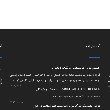
آخرین اخبار
ثب
روشهای نوین در بهبودی سرگیجه و تعادل
بر
گروه ما بصورت دقیق منابع تمامی منابع ایرانی و خارجی را جهت ارتقا روشهای
درمانی جدید جستجو وبطور موثری انها را برای بهبودی بیماران بکار می گیرند.
ت
ا
1404/4/2
سمعک در کودکان HEARING AID FOR CHILDREN
سمعک مناسب کودکان شرایط ویژه‌ای دارد
1398/5/18
دومین نمایشگاه کارآفرین به مناسبت هفته دولت در اهواز