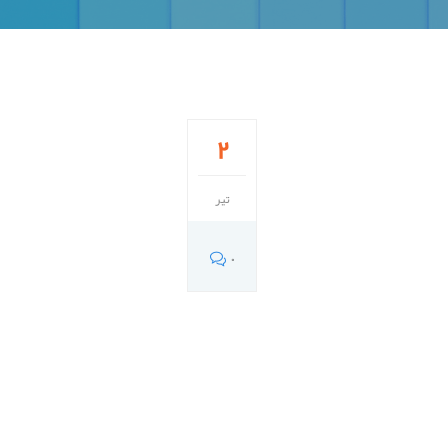
2
تیر
0