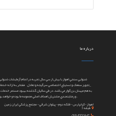
درباره ما
شنوايي سنجي اهواز
با بيش از سي سال تجربه در انجام آزمايشات شنوايي
_تجويز سمعک و تستهاي اختصاصي سرگيجه و تعادل مفتخر به ارائه خدما
به هم ميهنان بزرگوار مي باشد. در طي ساليان گذشته بهبود مستمر خدمات م
و رضايتمندي مشتريان اهداف اصلي مجموعه ما بوده و خواهد بود ‌.
اهواز-کيانپارس- فلکه دوم- پهلوان شرقي- مجتمع پزشکي ايران زمين
طبقه 5
09160442503