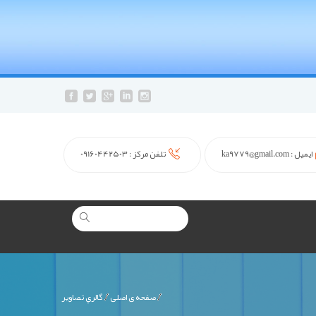
ایمیل :
ka9779@gmail.com
تلفن مرکز :
09160442503
صفحه ی اصلی
گالري تصاوير